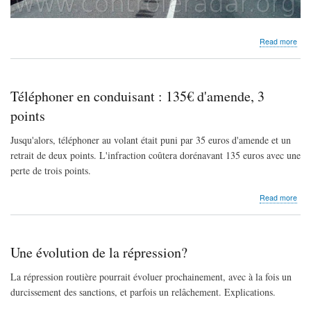
abo
Read more
Il
s'en
au
vola
Téléphoner en conduisant : 135€ d'amende, 3
:
gro
points
dég
Jusqu'alors, téléphoner au volant était puni par 35 euros d'amende et un
retrait de deux points. L'infraction coûtera dorénavant 135 euros avec une
perte de trois points.
abo
Read more
Tél
en
con
:
Une évolution de la répression?
135
d'a
La répression routière pourrait évoluer prochainement, avec à la fois un
3
durcissement des sanctions, et parfois un relâchement. Explications.
poin