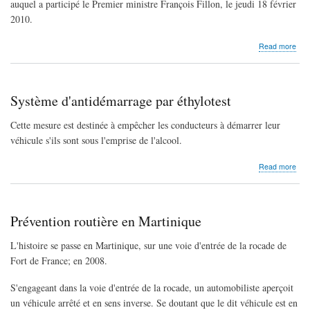
auquel a participé le Premier ministre François Fillon, le jeudi 18 février
2010.
abo
Read more
Nou
mes
sur
les
Système d'antidémarrage par éthylotest
rout
Cette mesure est destinée à empêcher les conducteurs à démarrer leur
véhicule s'ils sont sous l'emprise de l'alcool.
abo
Read more
Sys
d'a
par
éthy
Prévention routière en Martinique
L'histoire se passe en Martinique, sur une voie d'entrée de la rocade de
Fort de France; en 2008.
S'engageant dans la voie d'entrée de la rocade, un automobiliste aperçoit
un véhicule arrêté et en sens inverse. Se doutant que le dit véhicule est en