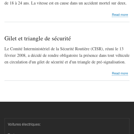
de 18 à 24 ans. La vitesse est en cause dans un accident mortel sur deux.
abo
Read more
Dis
de
sécu
Gilet et triangle de sécurité
Le Comité Interministériel de la Sécurité Routière (CISR), réuni le 13
février 2008, a décidé de rendre obligatoire la présence dans tout véhicule
en circulation d'un gilet de sécurité et d'un triangle de pré-signalisation.
abo
Read more
Gile
et
tria
de
sécu
Voitures électriques: