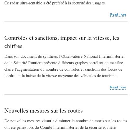
Ce radar ultra-rentable a été préféré à la sécurité des usagers.
abo
Read more
Un
rad
est
préf
Contrôles et sanctions, impact sur la vitesse, les
à
la
chiffres
sécu
Incr
Dans son document de synthèse, l'Observatoire National Interministériel
de la Sécurité Routière présente différents graphes corrélant de manière
claire l'augmentation du nombre de contrôles et sanctions des forces de
l'ordre, et la baisse de la vitesse moyenne des véhicules de tourisme.
abo
Read more
Con
et
sanc
imp
Nouvelles mesures sur les routes
sur
la
De nouvelles mesures visant à diminuer le nombre de morts sur les routes
vite
ont été prises lors du Comité interministériel de la sécurité routière
les
chif