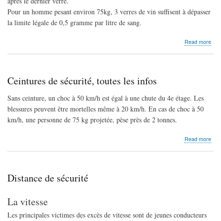
après le dernier verre.
Pour un homme pesant environ 75kg, 3 verres de vin suffisent à dépasser
la limite légale de 0,5 gramme par litre de sang.
abo
Read more
Alco
au
vola
Ceintures de sécurité, toutes les infos
Sans ceinture, un choc à 50 km/h est égal à une chute du 4e étage. Les
blessures peuvent être mortelles même à 20 km/h. En cas de choc à 50
km/h, une personne de 75 kg projetée, pèse près de 2 tonnes.
abo
Read more
Cei
de
sécu
tout
Distance de sécurité
les
info
La vitesse
Les principales victimes des excès de vitesse sont de jeunes conducteurs