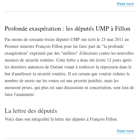
abo
Read more
Une
évol
de
la
Profonde exaspération : les députés UMP à Fillon
rép
Pas moins de soixante-treize députés UMP ont écrit le 23 mai 2011 au
Premier ministre François Fillon pour lui faire part de "la profonde
exaspération" exprimée par des "milliers" d'électeurs contre les nouvelles
mesures de sécurité routière. Cette lettre a donc été écrite 12 jours après
les dernières annonces de Guéant visant à renforcer la répression dans le
but d'améliorer la sécurité routière. Il est certain que vouloir réduire le
nombre de morts sur les routes est une priorité justifiée, mais les
mesurent prises, qui plus est sans discussions ni concertation, sont loin de
faire l'unanimité.
La lettre des députés
Voici dans son intégralité la lettre des députés à François Fillon.
abo
Read more
Pro