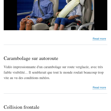
abo
Read more
Cei
de
sécu
ave
Carambolage sur autoroute
airb
:
Vidéo impressionnante d'un carambolage sur route verglacée, avec très
une
faible visibilité... Il semblerait que tout le monde roulait beaucoup trop
ava
vite au vu des conditions météos.
abo
Read more
Car
sur
aut
Collision frontale