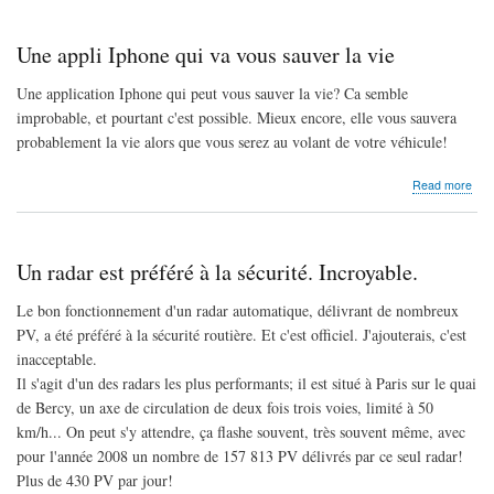
exas
:
les
Une appli Iphone qui va vous sauver la vie
dép
UM
Une application Iphone qui peut vous sauver la vie? Ca semble
à
improbable, et pourtant c'est possible. Mieux encore, elle vous sauvera
Fill
probablement la vie alors que vous serez au volant de votre véhicule!
abo
Read more
Une
appl
Iph
qui
Un radar est préféré à la sécurité. Incroyable.
va
vou
Le bon fonctionnement d'un radar automatique, délivrant de nombreux
sau
PV, a été préféré à la sécurité routière. Et c'est officiel. J'ajouterais, c'est
la
vie
inacceptable.
Il s'agit d'un des radars les plus performants; il est situé à Paris sur le quai
de Bercy, un axe de circulation de deux fois trois voies, limité à 50
km/h... On peut s'y attendre, ça flashe souvent, très souvent même, avec
pour l'année 2008 un nombre de 157 813 PV délivrés par ce seul radar!
Plus de 430 PV par jour!