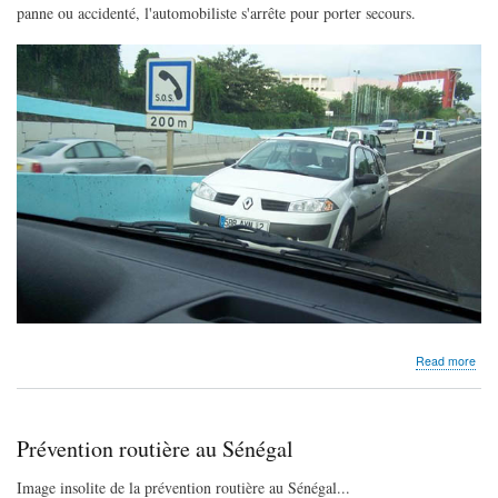
panne ou accidenté, l'automobiliste s'arrête pour porter secours.
abo
Read more
Pré
rout
en
Mart
Prévention routière au Sénégal
Image insolite de la prévention routière au Sénégal...