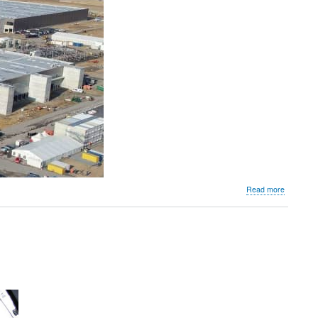
about
Read more
Usine
Giga
Berlin,
avancée
spectacul
des
travaux