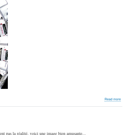
about
Read more
Un
parking
magnifiqu
ent pas la réalité, voici une image bien amusante...