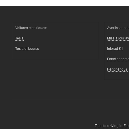
Voitures électriques:
Avertisseur de
Tesla
Mise à jour av
Tesla et bourse
Inforad K1
Fonctionneme
Périphérique
Tips for driving in Fr