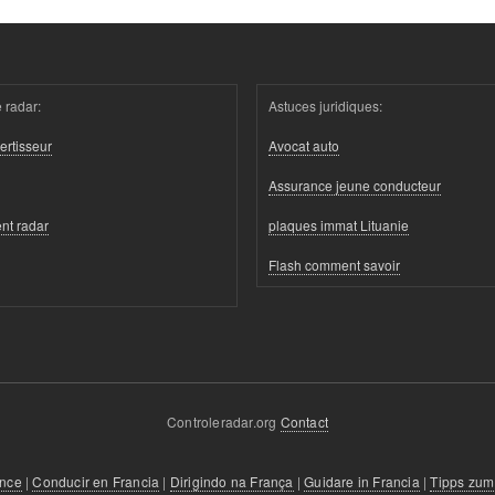
 radar:
Astuces juridiques:
ertisseur
Avocat auto
Assurance jeune conducteur
nt radar
plaques immat Lituanie
Flash comment savoir
Controleradar.org
Contact
ance
|
Conducir en Francia
|
Dirigindo na França
|
Guidare in Francia
|
Tipps zum