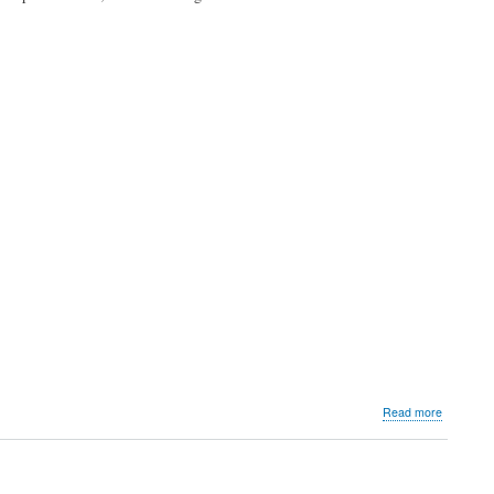
about
Read more
La
qualité
allemand