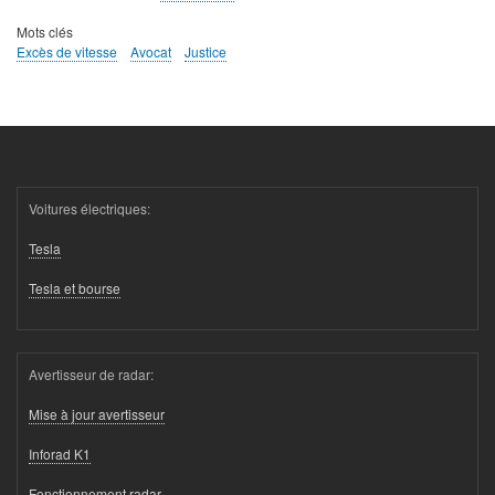
Mots clés
Excès de vitesse
Avocat
Justice
Voitures électriques:
Tesla
Tesla et bourse
Avertisseur de radar:
Mise à jour avertisseur
Inforad K1
Fonctionnement radar