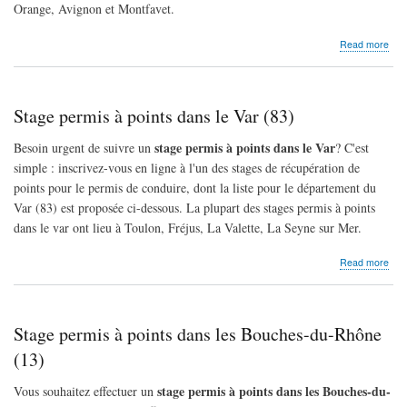
Orange, Avignon et Montfavet.
abo
Read more
Sta
per
à
poin
Stage permis à points dans le Var (83)
dan
le
stage permis à points dans le Var
Besoin urgent de suivre un
? C'est
Vau
simple : inscrivez-vous en ligne à l'un des stages de récupération de
(84)
points pour le permis de conduire, dont la liste pour le département du
Var (83) est proposée ci-dessous. La plupart des stages permis à points
dans le var ont lieu à Toulon, Fréjus, La Valette, La Seyne sur Mer.
abo
Read more
Sta
per
à
poin
Stage permis à points dans les Bouches-du-Rhône
dan
le
(13)
Var
(83)
stage permis à points dans les Bouches-du-
Vous souhaitez effectuer un