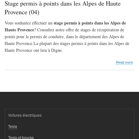
Stage permis à points dans les Alpes de Haute
dan
les
Provence (04)
Hau
Alp
stage permis à points dans les Alpes de
Vous souhaitez effectuer un
(05)
Haute Provence
? Consultez notre offre de stages de récupération de
points pour le permis de conduire, dans le département des Alpes de
Haute Provence La plupart des stages permis à points dans les Alpes de
Haute Provence ont lieu à Digne.
abo
Read more
Sta
per
à
poin
dan
les
Alp
de
Hau
Pro
Voitures électriques:
(04)
Tesla
Tesla et bourse