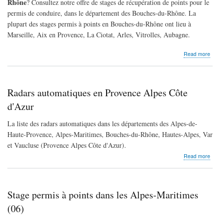
Rhône
? Consultez notre offre de stages de récupération de points pour le
permis de conduire, dans le département des Bouches-du-Rhône. La
plupart des stages permis à points en Bouches-du-Rhône ont lieu à
Marseille, Aix en Provence, La Ciotat, Arles, Vitrolles, Aubagne.
abo
Read more
Sta
per
à
poin
Radars automatiques en Provence Alpes Côte
dan
les
d'Azur
Bou
du-
La liste des radars automatiques dans les départements des Alpes-de-
Rhô
Haute-Provence, Alpes-Maritimes, Bouches-du-Rhône, Hautes-Alpes, Var
(13)
et Vaucluse (Provence Alpes Côte d'Azur).
abo
Read more
Rad
aut
en
Pro
Stage permis à points dans les Alpes-Maritimes
Alp
Côt
(06)
d'Az