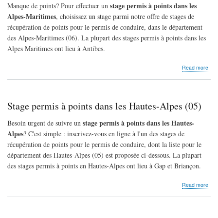
stage permis à points dans les
Manque de points? Pour effectuer un
Alpes-Maritimes
, choisissez un stage parmi notre offre de stages de
récupération de points pour le permis de conduire, dans le département
des Alpes-Maritimes (06). La plupart des stages permis à points dans les
Alpes Maritimes ont lieu à Antibes.
abo
Read more
Sta
per
à
poin
Stage permis à points dans les Hautes-Alpes (05)
dan
les
stage permis à points dans les Hautes-
Besoin urgent de suivre un
Alpe
Alpes
? C'est simple : inscrivez-vous en ligne à l'un des stages de
Mar
(06)
récupération de points pour le permis de conduire, dont la liste pour le
département des Hautes-Alpes (05) est proposée ci-dessous. La plupart
des stages permis à points en Hautes-Alpes ont lieu à Gap et Briançon.
abo
Read more
Sta
per
à
poin