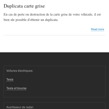
gris
Duplicata carte grise
En cas de perte ou destruction de la carte grise de votre véhicule, il est
bien sûr possible d'obtenir un duplicata.
abo
Read more
Dupl
cart
gris
Voitures électriques:
Tesla
Tesla et bourse
Avertisseur de radar: