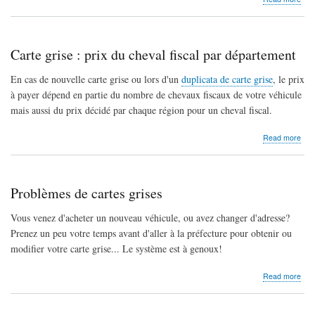
Que
est
le
prix
Carte grise : prix du cheval fiscal par département
de
ma
En cas de nouvelle carte grise ou lors d'un
duplicata de carte grise
, le prix
cart
à payer dépend en partie du nombre de chevaux fiscaux de votre véhicule
gris
-
mais aussi du prix décidé par chaque région pour un cheval fiscal.
pla
d'im
abo
Read more
Car
gris
:
prix
Problèmes de cartes grises
du
chev
Vous venez d'acheter un nouveau véhicule, ou avez changer d'adresse?
fisca
Prenez un peu votre temps avant d'aller à la préfecture pour obtenir ou
par
dép
modifier votre carte grise... Le système est à genoux!
abo
Read more
Pro
de
cart