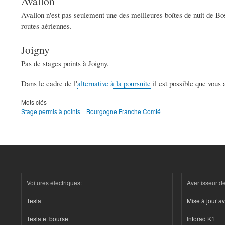
Avallon
Avallon n'est pas seulement une des meilleures boîtes de nuit de Bos
routes aériennes.
Joigny
Pas de stages points à Joigny.
Dans le cadre de l'
alternative à la poursuite
il est possible que vous
Mots clés
Stage permis à points
Bourgogne Franche Comté
Voitures électriques:
Avertisseur de
Tesla
Mise à jour av
Tesla et bourse
Inforad K1