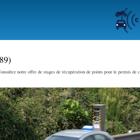
Skip
to
main
content
(89)
onsultez notre offre de stages de récupération de points pour le permis de 