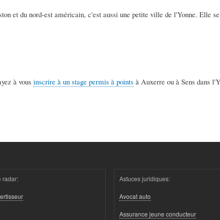
ton et du nord-est américain, c'est aussi une petite ville de l'Yonne. Elle 
 ayez à vous
inscrire à un stage permis à points
à Auxerre ou à Sens dans l'
 radar:
Astuces juridiques:
ertisseur
Avocat auto
Assurance jeune conducteur