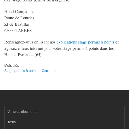
Hôtel Campanile
Route de Lourdes
ZI de Bastillac
65000 TARBES
Renseignez-vous en lisant nos
explications stage permis à points
et
agissez mieux informé pour votre stage permis à points dans les
Hautes-Pyrénées (65).
Mots clés
Stage permis à points
Occitanie
Voitures électriques:
Tesla