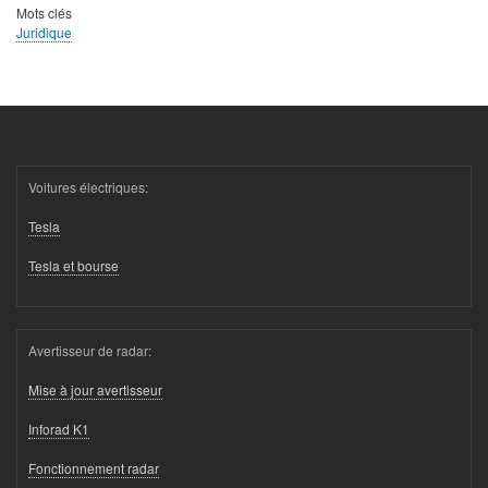
Mots clés
Juridique
Voitures électriques:
Tesla
Tesla et bourse
Avertisseur de radar:
Mise à jour avertisseur
Inforad K1
Fonctionnement radar