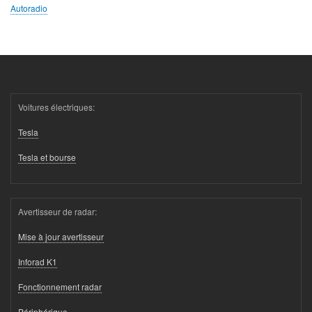
Autoradio
Voitures électriques:
Tesla
Tesla et bourse
Avertisseur de radar:
Mise à jour avertisseur
Inforad K1
Fonctionnement radar
Périphérique