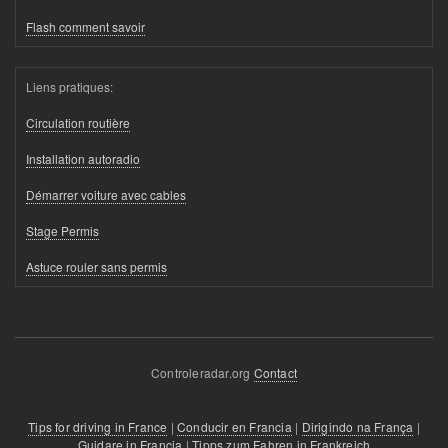
Flash comment savoir
Liens pratiques:
Circulation routière
Installation autoradio
Démarrer voiture avec cables
Stage Permis
Astuce rouler sans permis
Controleradar.org
Contact
Tips for driving in France
|
Conducir en Francia
|
Dirigindo na França
|
Guidare in Francia
|
Tipps zum Fahren in Frankreich