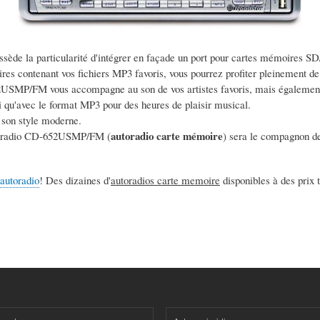
de la particularité d'intégrer en façade un port pour cartes mémoires S
s contenant vos fichiers MP3 favoris, vous pourrez profiter pleinement de v
52USMP/FM vous accompagne au son de vos artistes favoris, mais égalemen
 qu'avec le format MP3 pour des heures de plaisir musical.
t son style moderne.
autoradio carte mémoire
utoradio CD-652USMP/FM (
) sera le compagnon de
e autoradio
! Des dizaines d'
autoradios carte memoire
disponibles à des prix 