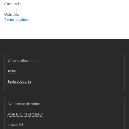
d'amende.
Mots clés
Excès de vitesse
Voitures électriques:
Tesla
Tesla et bourse
Avertisseur de radar:
Mise à jour avertisseur
Inforad K1