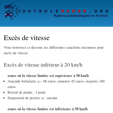
Skip
to
main
content
Excès de vitesse
Vous trouverez ci-dessous les différentes sanctions encourues pour
excès de vitesse.
Excès de vitesse inférieur à 20 km/h
zones où la vitesse limitée est supérieure à 50 km/h
Amende forfaitaire
: 68 euros, minorée 45 euros, majorée 180
(1)
euros
Retrait de points : 1 point
Suspension de permis
: aucune
(2)
zones où la vitesse limitée est inférieure à 50 km/h